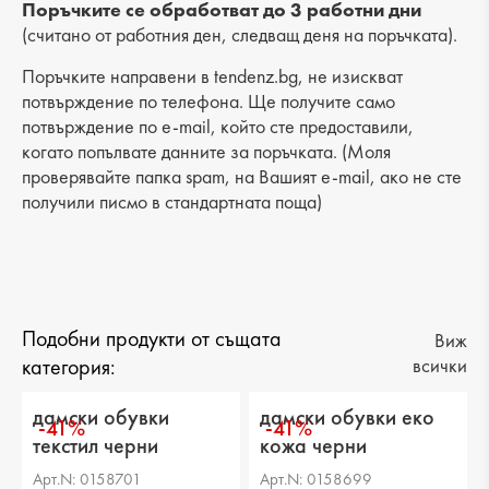
Височина на платформата : -
Поръчките се обработват до 3 работни дни
(считано от работния ден, следващ деня на поръчката).
Разстояние от петата до горната част: 6 cm
Поръчките направени в tendenz.bg, не изискват
Обиколка на прасеца: -
потвърждение по телефона. Ще получите само
потвърждение по e-mail, който сте предоставили,
когато попълвате данните за поръчката. (Моля
проверявайте папка spam, на Вашият e-mail, ако не сте
получили писмо в стандартната поща)
Подобни продукти от същата
Виж
категория:
всички
дамски обувки
дамски обувки еко
-41%
-41%
текстил черни
кожа черни
Арт.N: 0158701
Арт.N: 0158699