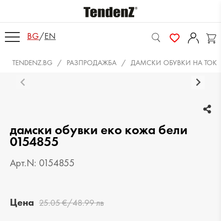
BG
/
EN
TENDENZ.BG
РАЗПРОДАЖБА
ДАМСКИ ОБУВКИ НА ТОК
дамски обувки еко кожа бели
0154855
Арт.N: 0154855
Цена
25.05 €/48.99 лв