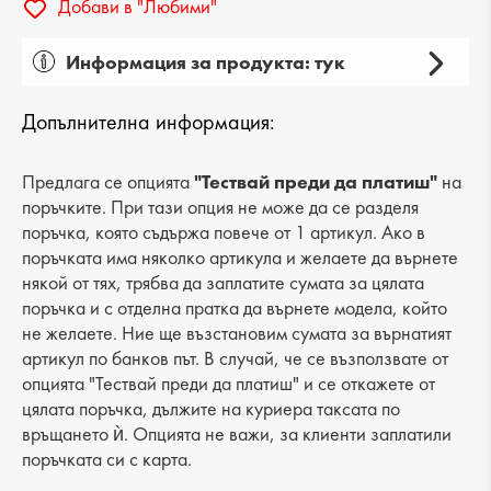
Добави в "Любими"
Информация за продукта: тук
Пол: дамски
Допълнителна информация:
Вид на продукта: елегантни
Категория: обувки
Предлага се опцията
"Тествай преди да платиш"
на
поръчките. При тази опция не може да се разделя
Лицев материал: еко кожа
поръчка, която съдържа повече от 1 артикул. Ако в
поръчката има няколко артикула и желаете да върнете
Хастар: еко кожа
някой от тях, трябва да заплатите сумата за цялата
поръчка и с отделна пратка да върнете модела, който
Ходило/Подметка: ток
не желаете. Ние ще възстановим сумата за върнатият
Вид стелка: еко кожа
артикул по банков път. В случай, че се възползвате от
опцията "Тествай преди да платиш" и се откажете от
Височина на тока: 9 cm
цялата поръчка, дължите на куриера таксата по
връщането ѝ. Опцията не важи, за клиенти заплатили
Височина подметка: -
поръчката си с карта.