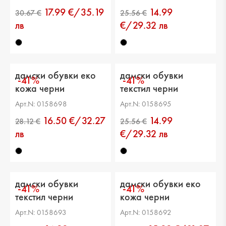
17.99 €/35.19
14.99
лв
€/29.32 лв
дамски обувки еко
дамски обувки
-41%
-41%
кожа черни
текстил черни
Арт.N: 0158698
Арт.N: 0158695
16.50 €/32.27
14.99
лв
€/29.32 лв
дамски обувки
дамски обувки еко
-41%
-41%
текстил черни
кожа черни
Арт.N: 0158693
Арт.N: 0158692