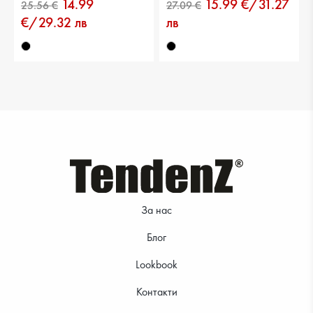
14.99
15.99 €/31.27
30.67 €
25.56 €
€/29.32 лв
лв
28.12 €
25.56 €
За нас
Блог
Lookbook
Контакти