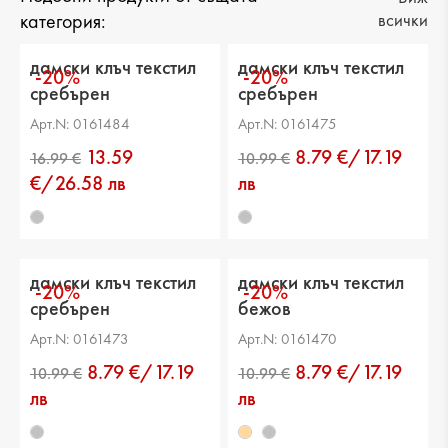
категория:
всички
дамски клъч текстил
дамски клъч текстил
-20%
-20%
сребърен
сребърен
Арт.N: 0161484
Арт.N: 0161475
13.59
8.79 €/17.19
€/26.58 лв
лв
дамски клъч текстил
дамски клъч текстил
-20%
-20%
сребърен
бежов
Арт.N: 0161473
Арт.N: 0161470
8.79 €/17.19
8.79 €/17.19
лв
лв