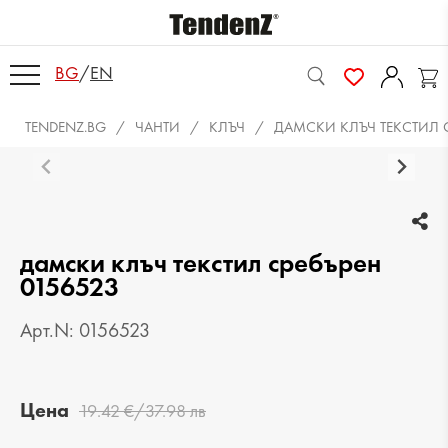
BG
/
EN
TENDENZ.BG
ЧАНТИ
КЛЪЧ
ДАМСКИ КЛЪЧ ТЕКСТИЛ С
дамски клъч текстил сребърен
0156523
Арт.N: 0156523
Цена
19.42 €/37.98 лв