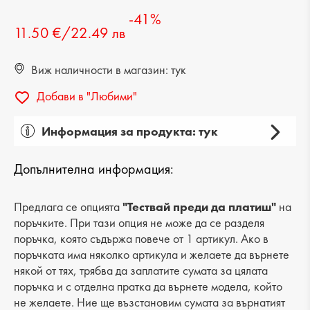
-41%
11.50 €/22.49 лв
Виж наличности в магазин: тук
Добави в "Любими"
Информация за продукта: тук
Пол: дамски
Допълнителна информация:
Категория: клъч
Вид на продукта: елегантен
Предлага се опцията
"Тествай преди да платиш"
на
поръчките. При тази опция не може да се разделя
Лицев материал: текстил
поръчка, която съдържа повече от 1 артикул. Ако в
поръчката има няколко артикула и желаете да върнете
Хастар: текстил
някой от тях, трябва да заплатите сумата за цялата
поръчка и с отделна пратка да върнете модела, който
Ширина: 24 cm
не желаете. Ние ще възстановим сумата за върнатият