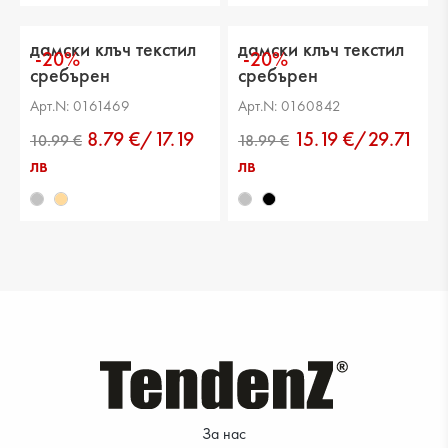
дамски клъч текстил
дамски клъч текстил
-20%
-20%
сребърен
сребърен
16.99 €
10.99 €
Арт.N: 0161469
Арт.N: 0160842
8.79 €/17.19
15.19 €/29.71
лв
лв
10.99 €
10.99 €
За нас