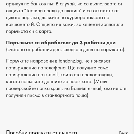
Височина: 14 cm
артикул по банков път. В случай, че се възползвате от
опцията "Тествай преди да платиш" и се откажете от
Дъно: 5 cm
цялата поръчка, дължите на куриера таксата по
връщането ѝ. Опцията не важи, за клиенти заплатили
Брой отделения: 1
поръчката си с карта.
Малък джоб: 1
Поръчките се обработват до 3 работни дни
(считано от работния ден, следващ деня на поръчката).
Външен джоб: -
Поръчките направени в tendenz.bg, не изискват
Дръжка: синджир
потвърждение по телефона. Ще получите само
потвърждение по e-mail, който сте предоставили,
когато попълвате данните за поръчката. (Моля
проверявайте папка spam, на Вашият e-mail, ако не сте
получили писмо в стандартната поща)
Подобни продукти от същата
Виж