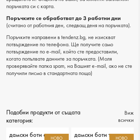
Височина подметка: 5 cm
поръчката си с карта.
Височина на платформата : 6 cm
Поръчките се обработват до 3 работни дни
(считано от работния ден, следващ деня на поръчката).
Разстояние от петата до горната част: 14 cm
Поръчките направени в tendenz.bg, не изискват
Обиколка на прасеца: -
потвърждение по телефона. Ще получите само
потвърждение по e-mail, който сте предоставили,
когато попълвате данните за поръчката. (Моля
проверявайте папка spam, на Вашият e-mail, ако не сте
получили писмо в стандартната поща)
Подобни продукти от същата
Виж
категория:
всички
дамски боти еко
дамски боти текстил
НОВО
НОВО