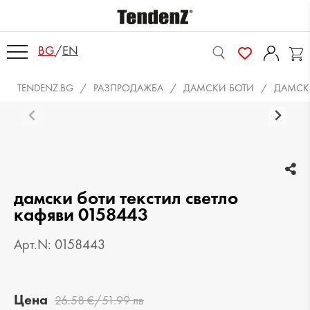
BG
/
EN
TENDENZ.BG
РАЗПРОДАЖБА
ДАМСКИ БОТИ
ДАМСКИ
дамски боти текстил светло
кафяви 0158443
Арт.N: 0158443
Цена
26.58 €/51.99 лв