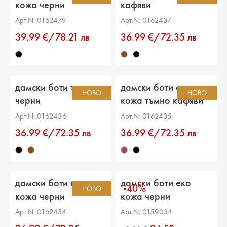
кожа черни
кафяви
Арт.N: 0162479
Арт.N: 0162437
39.99 €/78.21 лв
36.99 €/72.35 лв
дамски боти текстил
дамски боти еко
НОВО
НОВО
черни
кожа тъмно кафяви
Арт.N: 0162436
Арт.N: 0162435
36.99 €/72.35 лв
36.99 €/72.35 лв
дамски боти еко
дамски боти еко
-40%
НОВО
кожа черни
кожа черни
Арт.N: 0162434
Арт.N: 0159034