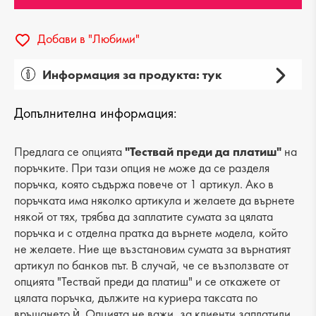
Добави в "Любими"
Информация за продукта: тук
Пол: дамски
Допълнителна информация:
Вид на продукта: ежедневни
Категория: боти
Предлага се опцията
"Тествай преди да платиш"
на
поръчките. При тази опция не може да се разделя
Лицев материал: текстил
поръчка, която съдържа повече от 1 артикул. Ако в
поръчката има няколко артикула и желаете да върнете
Хастар: топъл
някой от тях, трябва да заплатите сумата за цялата
поръчка и с отделна пратка да върнете модела, който
Ходило/Подметка: платформа
не желаете. Ние ще възстановим сумата за върнатият
Вид стелка: текстилна
артикул по банков път. В случай, че се възползвате от
опцията "Тествай преди да платиш" и се откажете от
Височина на тока: -
цялата поръчка, дължите на куриера таксата по
връщането ѝ. Опцията не важи, за клиенти заплатили