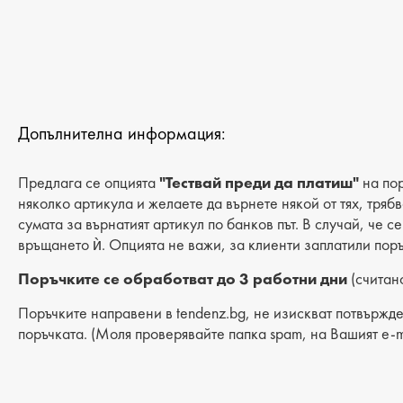
Допълнителна информация:
Предлага се опцията
"Тествай преди да платиш"
на пор
няколко артикула и желаете да върнете някой от тях, тряб
сумата за върнатият артикул по банков път. В случай, че с
връщането ѝ. Опцията не важи, за клиенти заплатили поръ
Поръчките се обработват до 3 работни дни
(считано
Поръчките направени в tendenz.bg, не изискват потвържде
поръчката. (Моля проверявайте папка spam, на Вашият e-m