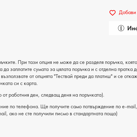
Добави 
Инф
Пол: д
Вид на
Категор
ъчките. При тази опция не може да се разделя поръчка, която
ва да заплатите сумата за цялата поръчка и с отделна пратка
Лицев 
е възползвате от опцията "Тествай преди да платиш" и се отка
чката си с карта.
Хастар:
 от работния ден, следващ деня на поръчката).
Ходило
ние по телефона. Ще получите само потвърждение по e-mail, 
Вид сте
ail, ако не сте получили писмо в стандартната поща)
Височи
Височи