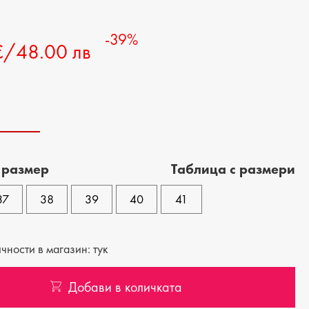
-39%
€/48.00 лв
 размер
Tаблица с размери
37
38
39
40
41
ности в магазин: тук
Добави в количката