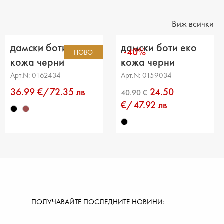
на на платформата : -
Виж всички
ние от петата до горната част: 14 cm
дамски боти еко
дамски боти еко
-40%
НОВО
ка на прасеца: -
кожа черни
кожа черни
Арт.N: 0162434
Арт.N: 0159034
36.99 €/72.35 лв
24.50
€/47.92 лв
ПОЛУЧАВАЙТЕ ПОСЛЕДНИТЕ НОВИНИ: