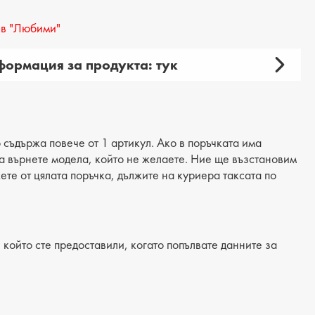
в "Любими"
ормация за продукта: тук
амски
 продукта: ежедневни
ия: боти
 съдържа повече от 1 артикул. Ако в поръчката има
 да върнете модела, който не желаете. Ние ще възстановим
материал: еко кожа/текстил
жете от цялата поръчка, дължите на куриера таксата по
 текстил
/Подметка: равна
който сте предоставили, когато попълвате данните за
лка: текстилна
на на тока: 4 cm
на подметка: 3 cm