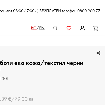
(пон-пет 08:00-17:00ч.) БЕЗПЛАТЕН телефон 0800 900 77
BG
/
EN
ДАМСКИ ЧАНТИ
 боти еко кожа/текстил черни
ДАМСКИ РАНИЦИ
1
КЛЪЧ ЧАНТИ
55301
МЪЖКИ ЧАНТИ
ДАМСКИ ПОРТМОНЕТА
.39 €/79.00 лв
МЪЖКИ ПОРТМОНЕТА