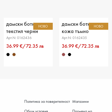
Височи
Разстоя
дамски боти
дамски боти еко
НОВО
НОВО
Обикол
текстил черни
кожа тъмно
кафяви
Арт.N: 0162436
Арт.N: 0162435
36.99 €/72.35 лв
36.99 €/72.35 лв
Политика за поверителност
Магазини
Общи условия
Промяна на