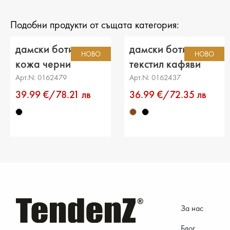
Подобни продукти от същата категория:
дамски боти еко
дамски боти
НОВО
НОВО
кожа черни
текстил кафяви
Арт.N: 0162479
Арт.N: 0162437
39.99 €/78.21 лв
36.99 €/72.35 лв
За нас
Блог