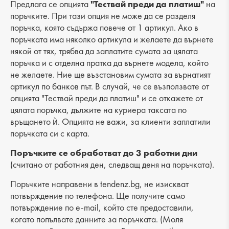
Вид на продукта: ежедневна
Предлага се опцията
"Тествай преди да платиш"
на
поръчките. При тази опция не може да се разделя
Лицев материал: еко кожа
поръчка, която съдържа повече от 1 артикул. Ако в
поръчката има няколко артикула и желаете да върнете
Хастар: текстил
някой от тях, трябва да заплатите сумата за цялата
поръчка и с отделна пратка да върнете модела, който
Ширина: 29 cm
не желаете. Ние ще възстановим сумата за върнатият
Височина: 36 cm
артикул по банков път. В случай, че се възползвате от
опцията "Тествай преди да платиш" и се откажете от
Дъно: 13 cm
цялата поръчка, дължите на куриера таксата по
връщането ѝ. Опцията не важи, за клиенти заплатили
Брой отделения: 1
поръчката си с карта.
Малък джоб: 2
Поръчките се обработват до 3 работни дни
(считано от работния ден, следващ деня на поръчката).
Външен джоб: 2
Поръчките направени в tendenz.bg, не изискват
Дръжка: -
потвърждение по телефона. Ще получите само
потвърждение по e-mail, който сте предоставили,
когато попълвате данните за поръчката. (Моля