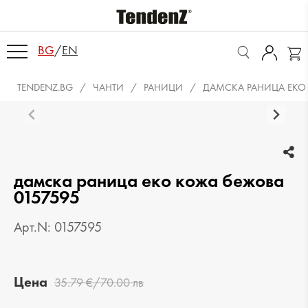
BG
/
EN
TENDENZ.BG
ЧАНТИ
РАНИЦИ
ДАМСКА РАНИЦА ЕКО
дамска раница еко кожа бежова
0157595
Арт.N: 0157595
Цена
35.79 €/70.00 лв