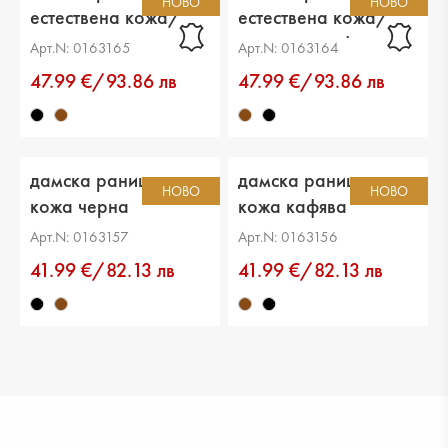
НОВО
НОВО
естествена кожа/
естествена кожа/
еко кожа черна
еко кожа кафява
Арт.N: 0163165
Арт.N: 0163164
47.99 €/93.86 лв
47.99 €/93.86 лв
дамска раница еко
дамска раница еко
НОВО
НОВО
кожа черна
кожа кафява
Арт.N: 0163157
Арт.N: 0163156
41.99 €/82.13 лв
41.99 €/82.13 лв
35.99 €