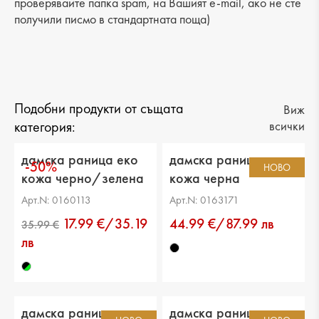
проверявайте папка spam, на Вашият e-mail, ако не сте
получили писмо в стандартната поща)
Подобни продукти от същата
Виж
категория:
всички
дамска раница еко
дамска раница еко
-50%
НОВО
кожа черно/зелена
кожа черна
Арт.N: 0160113
Арт.N: 0163171
17.99 €/35.19
44.99 €/87.99 лв
лв
дамска раница
дамска раница