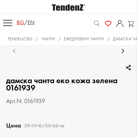
BG
/
EN
TENDENZ.BG
ЧАНТИ
ЕЖЕДНЕВНИ ЧАНТИ
ДАМСКА ЧА
дамска чанта еко кожа зелена
0161939
Арт.N: 0161939
Цена
29.99 €/58.66 лв