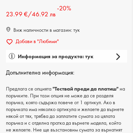
-20%
23.99 €/46.92 лв
Виж наличности в магазин: тук
Добави в "Любими"
Информация за продукта: тук
Пол: дамска
Допълнителна информация:
Категория: чанта
Вид на продукта: ежедневна
Предлага се опцията
"Тествай преди да платиш"
на
поръчките. При тази опция не може да се разделя
Лицев материал: еко кожа
поръчка, която съдържа повече от 1 артикул. Ако в
поръчката има няколко артикула и желаете да върнете
Хастар: текстил
някой от тях, трябва да заплатите сумата за цялата
поръчка и с отделна пратка да върнете модела, който
Ширина: 27 cm
не желаете. Ние ще възстановим сумата за върнатият