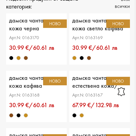
категория:
всички
дамска чанта еко
дамска чанта еко
НОВО
НОВО
кожа черна
кожа светло кафява
Арт.N: 0163170
Арт.N: 0163169
30.99 €/60.61 лв
30.99 €/60.61 лв
дамска чанта еко
дамска чанта
НОВО
НОВО
кожа кафява
естествена кожа/
еко кожа черна
Арт.N: 0163168
Арт.N: 0163167
30.99 €/60.61 лв
67.99 €/132.98 лв
дамска чанта
дамска чанта