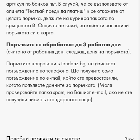
Височина: 18 cm
артикул по банков път. В случай, че се възползвате от
опцията "Тествай преди да платиш" и се откажете от
Дъно: 10 cm
цялата поръчка, дължите на куриера таксата по
връщането ѝ. Опцията не важи, за клиенти заплатили
Брой отделения: 2
поръчката си с карта.
Малък джоб: 3
Поръчките се обработват до 3 работни дни
(считано от работния ден, следващ деня на поръчката).
Външен джоб: 1
Поръчките направени в tendenz.bg, не изискват
Дръжка: дълга
потвърждение по телефона. Ще получите само
потвърждение по e-mail, който сте предоставили,
когато попълвате данните за поръчката. (Моля
проверявайте папка spam, на Вашият e-mail, ако не сте
получили писмо в стандартната поща)
Подобни продукти от същата
Виж