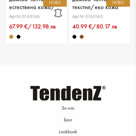
НОВО
НОВО
естествена кожа/
текстил/еко кожа
еко кожа светло
черна
Арт.N: 0163166
Арт.N: 0163163
кафява
67.99 €/132.98 лв
40.99 €/80.17 лв
За нас
Блог
Lookbook