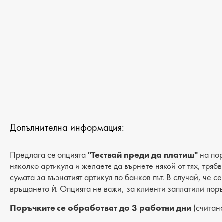
ДАМСКИ САНДАЛИ И ЧЕХЛИ
ДАМСКИ ДЖАПАНКИ
МЪЖКИ ДЖАПАНКИ
ДАМСКИ САНДАЛИ НА ТОК
ДАМСКИ БОТИ
МЪЖКИ БОТИ
ДАМСКИ БОТИ НА ТОК
МЪЖКИ ПАНТОФИ
Допълнителна информация:
Предлага се опцията
"Тествай преди да платиш"
на пор
няколко артикула и желаете да върнете някой от тях, тряб
сумата за върнатият артикул по банков път. В случай, че с
връщането ѝ. Опцията не важи, за клиенти заплатили поръ
Поръчките се обработват до 3 работни дни
(считано