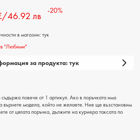
-20%
€/46.92 лв
ности в магазин: тук
в "Любими"
ормация за продукта: тук
амска
ия: чанта
 продукта: ежедневна
 съдържа повече от 1 артикул. Ако в поръчката има
 да върнете модела, който не желаете. Ние ще възстановим
материал: еко кожа
жете от цялата поръчка, дължите на куриера таксата по
 текстил
: 32 cm