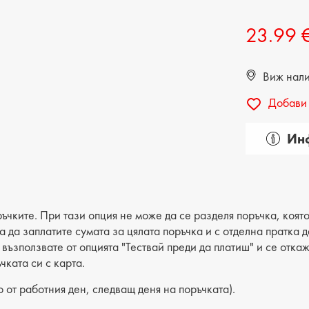
ДЕТСКИ ОБУВКИ
МЪЖКИ ЧАНТИ
23.99 
ДЕТСКИ БОТИ
Виж налич
Добави 
Инф
Пол: д
Категор
Вид на
ъчките. При тази опция не може да се разделя поръчка, която
ва да заплатите сумата за цялата поръчка и с отделна пратка
Лицев 
е възползвате от опцията "Тествай преди да платиш" и се отка
чката си с карта.
Хастар:
 от работния ден, следващ деня на поръчката).
Ширина