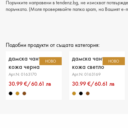
Поръчките направени в tendenz.bg, не изискват потвържде
поръчката. (Моля проверявайте папка spam, на Вашият e-m
Подобни продукти от същата категория:
дамска чанта еко
дамска чанта еко
НОВО
НОВО
кожа черна
кожа светло
кафява
Арт.N: 0163170
Арт.N: 0163169
30.99 €/60.61 лв
30.99 €/60.61 лв