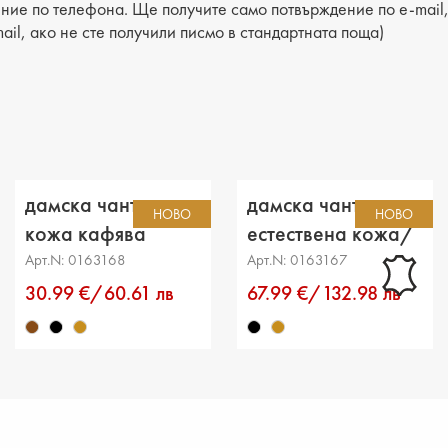
ние по телефона. Ще получите само потвърждение по e-mail, 
Височи
ail, ако не сте получили писмо в стандартната поща)
Дъно: 
Брой о
Малък 
Външен
дамска чанта еко
дамска чанта
НОВО
НОВО
Дръжка
кожа кафява
естествена кожа/
еко кожа черна
Арт.N: 0163168
Арт.N: 0163167
30.99 €/60.61 лв
67.99 €/132.98 лв