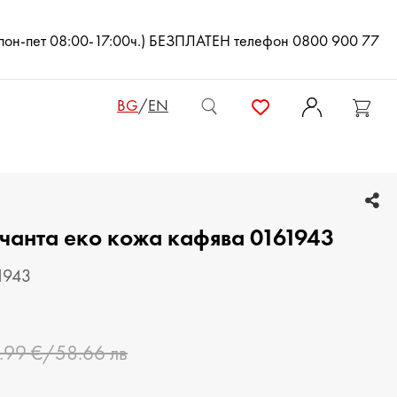
(пон-пет 08:00-17:00ч.) БЕЗПЛАТЕН телефон 0800 900 77
BG
/
EN
ДАМСКИ ЧАНТИ
чанта еко кожа кафява 0161943
ДАМСКИ РАНИЦИ
КЛЪЧ ЧАНТИ
1943
МЪЖКИ ЧАНТИ
.99 €/58.66 лв
ДАМСКИ ПОРТМОНЕТА
МЪЖКИ ПОРТМОНЕТА