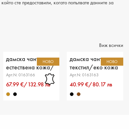
който сте предоставили, когато попълвате данните за
на: 24 cm
10 cm
тделения: 1
джоб: 2
Виж всички
 джоб: -
дамска чанта
дамска чанта
НОВО
НОВО
: дълга
естествена кожа/
текстил/еко кожа
еко кожа светло
черна
Арт.N: 0163166
Арт.N: 0163163
кафява
67.99 €/132.98 лв
40.99 €/80.17 лв