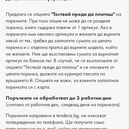
Категория: чанта
Вид на продукта: ежедневна
Предлага се опцията
"Тествай преди да платиш"
на
поръчките. При тази опция не може да се разделя
Лицев материал: еко кожа
поръчка, която съдържа повече от 1 артикул. Ако в
поръчката има няколко артикула и желаете да върнете
Хастар: текстил
някой от тях, трябва да заплатите сумата за цялата
поръчка и с отделна пратка да върнете модела, който
Ширина: 34 cm
не желаете. Ние ще възстановим сумата за върнатият
Височина: 29 cm
артикул по банков път. В случай, че се възползвате от
опцията "Тествай преди да платиш" и се откажете от
Дъно: 10 cm
цялата поръчка, дължите на куриера таксата по
връщането ѝ. Опцията не важи, за клиенти заплатили
Брой отделения: 1
поръчката си с карта.
Малък джоб: 5
Поръчките се обработват до 3 работни дни
(считано от работния ден, следващ деня на поръчката).
Външен джоб: 1
Поръчките направени в tendenz.bg, не изискват
Дръжка: дълга
потвърждение по телефона. Ще получите само
потвърждение по e-mail, който сте предоставили,