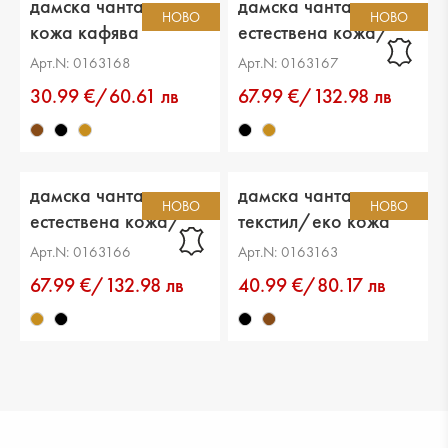
дамска чанта еко
дамска чанта
НОВО
НОВО
кожа кафява
естествена кожа/
еко кожа черна
Арт.N: 0163168
Арт.N: 0163167
30.99 €/60.61 лв
67.99 €/132.98 лв
дамска чанта
дамска чанта
НОВО
НОВО
естествена кожа/
текстил/еко кожа
еко кожа светло
черна
Арт.N: 0163166
Арт.N: 0163163
кафява
67.99 €/132.98 лв
40.99 €/80.17 лв