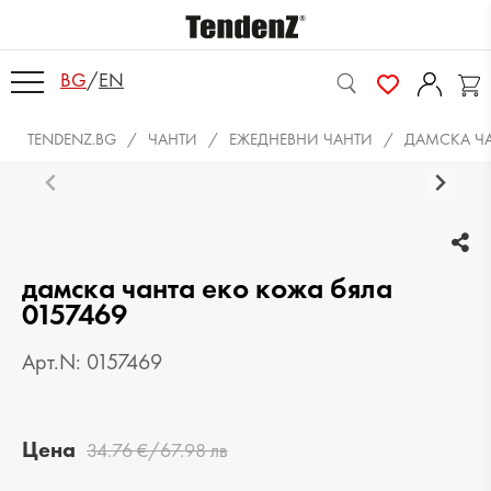
BG
/
EN
TENDENZ.BG
ЧАНТИ
ЕЖЕДНЕВНИ ЧАНТИ
ДАМСКА ЧА
дамска чанта еко кожа бяла
0157469
Арт.N: 0157469
Цена
34.76 €/67.98 лв