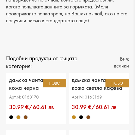
когато попълвате данните за поръчката. (Моля
проверявайте папка spam, на Вашият e-mail, ако не сте
получили писмо в стандартната поща)
Подобни продукти от същата
Виж
категория:
всички
дамска чанта еко
дамска чанта еко
НОВО
НОВО
кожа черна
кожа светло кафява
Арт.N: 0163170
Арт.N: 0163169
30.99 €/60.61 лв
30.99 €/60.61 лв