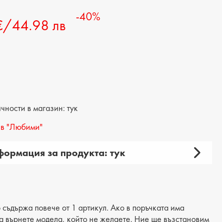
-40%
€/44.98 лв
ности в магазин: тук
в "Любими"
ормация за продукта: тук
амска
ия: чанта
 продукта: ежедневна
 съдържа повече от 1 артикул. Ако в поръчката има
 да върнете модела, който не желаете. Ние ще възстановим