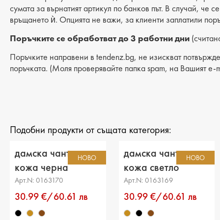
сумата за върнатият артикул по банков път. В случай, че с
връщането ѝ. Опцията не важи, за клиенти заплатили поръ
Поръчките се обработват до 3 работни дни
(считано
Поръчките направени в tendenz.bg, не изискват потвържде
поръчката. (Моля проверявайте папка spam, на Вашият e-m
Подобни продукти от същата категория:
дамска чанта еко
дамска чанта еко
НОВО
НОВО
кожа черна
кожа светло
кафява
Арт.N: 0163170
Арт.N: 0163169
30.99 €/60.61 лв
30.99 €/60.61 лв