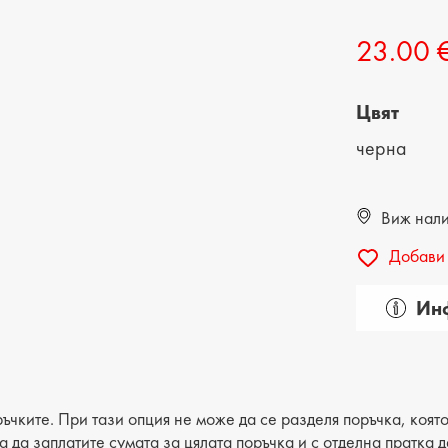
ДЕТСКИ ОБУВКИ
МЪЖКИ ЧАНТИ
23.00 
ДЕТСКИ БОТИ
Цвят
черна
Виж налич
Добави 
Инф
Пол: д
Категор
Вид на
ъчките. При тази опция не може да се разделя поръчка, която
ва да заплатите сумата за цялата поръчка и с отделна пратка