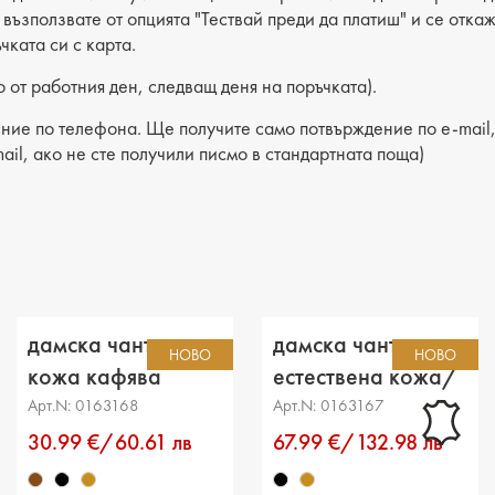
Лицев 
е възползвате от опцията "Тествай преди да платиш" и се отка
чката си с карта.
Хастар:
 от работния ден, следващ деня на поръчката).
Ширина
ние по телефона. Ще получите само потвърждение по e-mail, 
Височи
ail, ако не сте получили писмо в стандартната поща)
Дъно: 
Брой о
Малък 
Външен
дамска чанта еко
дамска чанта
НОВО
НОВО
Дръжка
кожа кафява
естествена кожа/
еко кожа черна
Арт.N: 0163168
Арт.N: 0163167
30.99 €/60.61 лв
67.99 €/132.98 лв