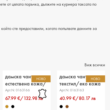
материал: еко кожа
жете от цялата поръчка, дължите на куриера таксата по
 текстил
: 33 cm
който сте предоставили, когато попълвате данните за
на: 26 cm
12 cm
тделения: 1
джоб: 3
Виж всички
 джоб: 1
дамска чанта
дамска чанта
НОВО
НОВО
: дълга
естествена кожа/
текстил/еко кожа
еко кожа светло
черна
Арт.N: 0163166
Арт.N: 0163163
кафява
67.99 €/132.98 лв
40.99 €/80.17 лв