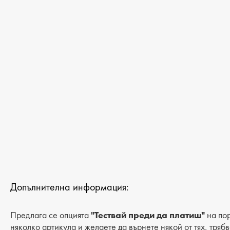
ДАМСКИ САНДАЛИ И ЧЕХЛИ
ДАМСКИ ДЖАПАНКИ
МЪЖКИ ДЖАПАНКИ
ДАМСКИ САНДАЛИ НА ТОК
ДАМСКИ БОТИ
МЪЖКИ БОТИ
ДАМСКИ БОТИ НА ТОК
МЪЖКИ ПАНТОФИ
Допълнителна информация:
Предлага се опцията
"Тествай преди да платиш"
на пор
няколко артикула и желаете да върнете някой от тях, тряб