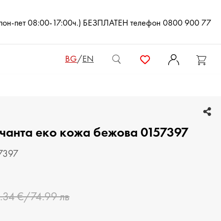
(пон-пет 08:00-17:00ч.) БЕЗПЛАТЕН телефон 0800 900 77
BG
/
EN
ДАМСКИ ЧАНТИ
 чанта еко кожа бежова 0157397
ДАМСКИ РАНИЦИ
КЛЪЧ ЧАНТИ
57397
МЪЖКИ ЧАНТИ
.34 €/74.99 лв
ДАМСКИ ПОРТМОНЕТА
МЪЖКИ ПОРТМОНЕТА