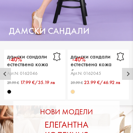
ДАМСКИ САНДАЛИ
дамски сандали
дамски сандали
-40%
-40%
естествена кожа
естествена кожа
черни
бежови
Арт.N: 0162046
Арт.N: 0162045
17.99 €/35.19 лв
23.99 €/46.92 лв
НОВИ МОДЕЛИ
ЕЛЕГАНТНА