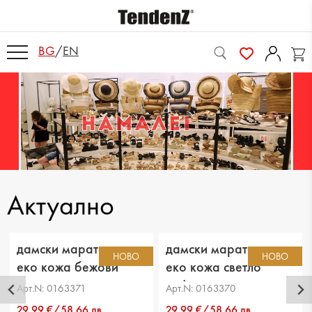
BG
/
EN
Актуално
дамски маратонки
дамски маратонки
НОВО
НОВО
еко кожа бежови
еко кожа светло
кафяви
Арт.N: 0163371
Арт.N: 0163370
29.99 €/58.66 лв
29.99 €/58.66 лв